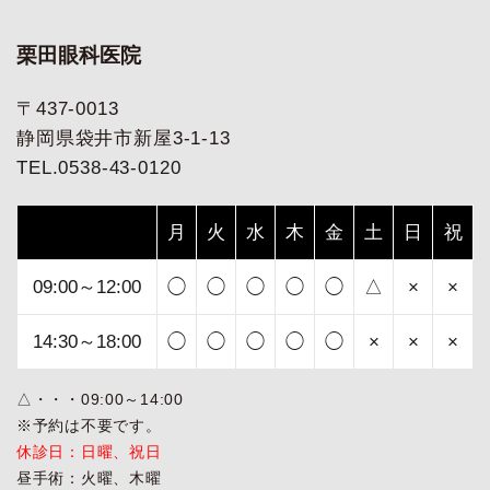
栗田眼科医院
〒437-0013
静岡県袋井市新屋3-1-13
TEL.0538-43-0120
月
火
水
木
金
土
日
祝
09:00～12:00
◯
◯
◯
◯
◯
△
×
×
14:30～18:00
◯
◯
◯
◯
◯
×
×
×
△・・・09:00～14:00
※予約は不要です。
休診日：日曜、祝日
昼手術：火曜、木曜