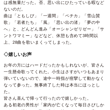
は感無量だった。否、思い出にひたっている暇など
ないのだ。
曲は「ともしび」「一週間」「ペチカ」「雪山賛
歌」「若者たち」「風」「思い出の渚」「夢の中
へ」と、どんどん進み「オーシャンゼリゼー」「サ
ントワマミー」などなど、休憩も含めて3時間以
上、28曲を歌いまくってしまった。
◇嬉しいお声
お年の方にはハードだったかもしれないが、皆さん
一生懸命歌ってくれた。小生はさすがいつもあまり
弾いていないので、途中一時指が痙攣して動かなく
なって参った。無事終了した時は本当にほっとし
た。
皆さん喜んで帰って行ったので嬉しかった。
ある初老の男性が「家内が亡くなって毎日さびしか