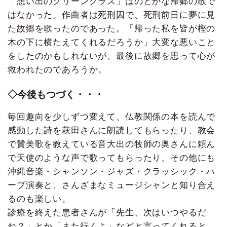
「想い出のグリーングラス」はのどかな帰郷の歌で
はなかった。作曲者は死刑囚で、死刑前日に夢に見
た故郷を歌ったのであった。「帰った私を皆が樫の
木の下に横たえてくれるだろうか」大変な悪いこと
をしたのかもしれないが、最後に故郷を思って心が
救われたのであろうか。
◇今後もつづく・・・
毎回趣向を少しずつ変えて、仏教関係の本を読んで
感動した詩を萩田さんに朗読してもらったり、教会
で賛美歌を教えている音大出の牧師の奥さんに頼ん
で天使のような声で歌ってもらったり、その他にも
沖縄音楽・シャンソン・ジャズ・クラッシック・ハ
ーブ演奏と、さんざまなミュージシャンと知り合え
るのも楽しい。
診療を終えた患者さんが「先生、次はいつやるだ
ね？」とか「また行くよ」などと言ってくれると、