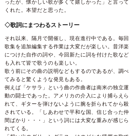
ったが、懐かしい歌が多くて嬉しかった」と言って
くれた。本望だと思った。
◇歌詞にまつわるストーリー
それ以来、隔月で開催し、現在進行中である。毎回
歌集を追加編集する作業は大変だが楽しい。昔洋楽
につけた自作の詞や、今回新たに詞を付けた歌など
も入れて皆で歌うのも楽しい。
歌う前にその曲の説明などもするのであるが、調べ
てみると驚くような発見もある。
例えば「ケサラ」という曲の作曲者は南米の独立運
動の闘士であった。アメリカの介入により捕らえら
れて、ギターを弾けないように腕を折られてから殺
されている。「しあわせで平和な国、信じ合った仲
間ばかり・・・」という詞には大変な重みが感じら
れてくる。